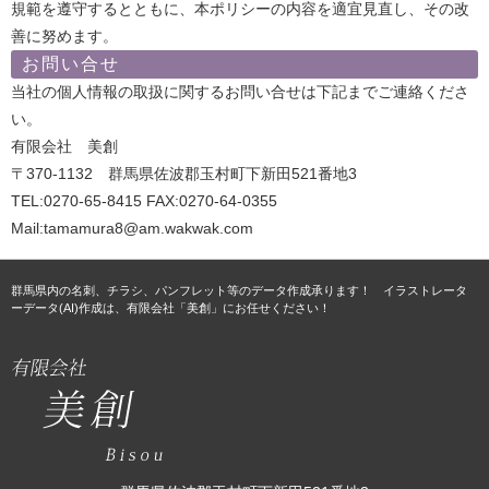
規範を遵守するとともに、本ポリシーの内容を適宜見直し、その改
善に努めます。
お問い合せ
当社の個人情報の取扱に関するお問い合せは下記までご連絡くださ
い。
有限会社 美創
〒370-1132 群馬県佐波郡玉村町下新田521番地3
TEL:0270-65-8415 FAX:0270-64-0355
Mail:tamamura8@am.wakwak.com
群馬県内の名刺、チラシ、パンフレット等のデータ作成承ります！ イラストレータ
ーデータ(AI)作成は、有限会社「美創」にお任せください！